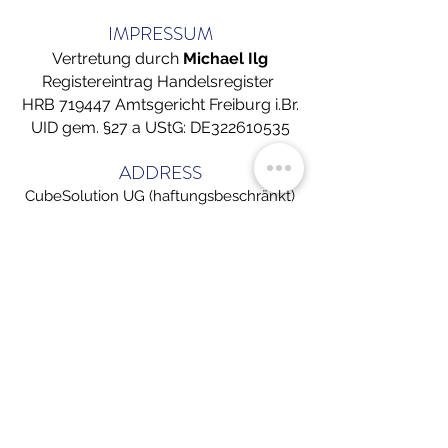
IMPRESSUM
Vertretung durch
Michael Ilg
Registereintrag Handelsregister
HRB 719447 Amtsgericht Freiburg i.Br.
UID gem. §27 a UStG: DE322610535
ADDRESS
CubeSolution UG (haftungsbeschränkt)
Hohenkrähenstrasse 35
D-78224 Singen
GET IN TOUCH
+49 7731 382 70 10
info@cubesolution.org