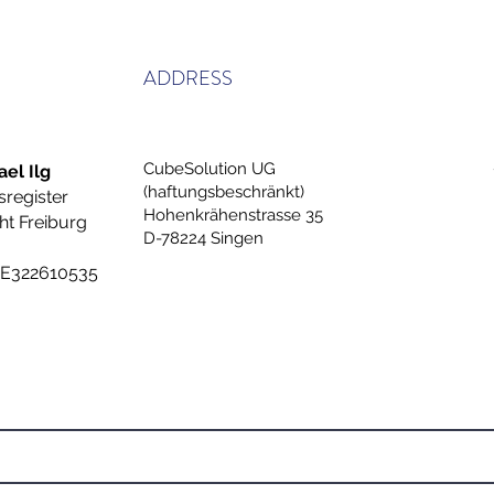
ADDRESS
CubeSolution UG
el Ilg
(haftungsbeschränkt)
sregister
Hohenkrähenstrasse 35
t Freiburg
D-78224 Singen
DE322610535