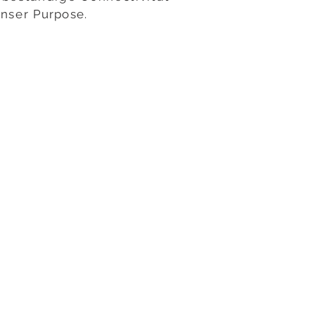
unser
Purpose
.